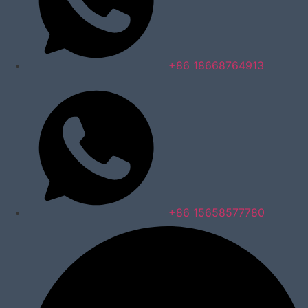
+86 18668764913
+86 15658577780